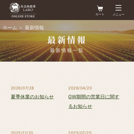
コ
アカウント
ン
カート
メニュー
カ
テ
ー
ホーム
＞
最新情報
ト
ン
最新情報
お問い合わせ
最新情報
ツ
最新情報一覧
に
商品一覧
ス
キ
畜産農家様向け
＞
ッ
2026/07/28
2026/04/20
耕種農家様向け
プ
＞
夏季休業のお知らせ
GW期間の営業日に関す
す
るお知らせ
その他
る
＞
2025/12/10
2025/07/25