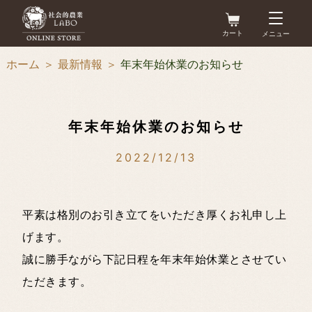
コ
アカウント
ン
カート
メニュー
カ
テ
ー
ホーム
＞
最新情報
＞
年末年始休業のお知らせ
ト
ン
最新情報
お問い合わせ
ツ
に
商品一覧
年末年始休業のお知らせ
ス
2022/12/13
キ
畜産農家様向け
＞
ッ
耕種農家様向け
プ
平素は格別のお引き立てをいただき厚くお礼申し上
＞
す
げます。
その他
る
＞
誠に勝手ながら下記日程を年末年始休業とさせてい
ただきます。