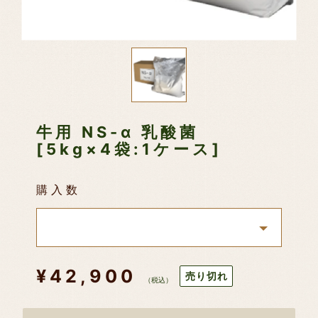
牛用 NS-α 乳酸菌
[5kg×4袋:1ケース]
購入数
通
¥42,900
売り切れ
（税込）
常
価