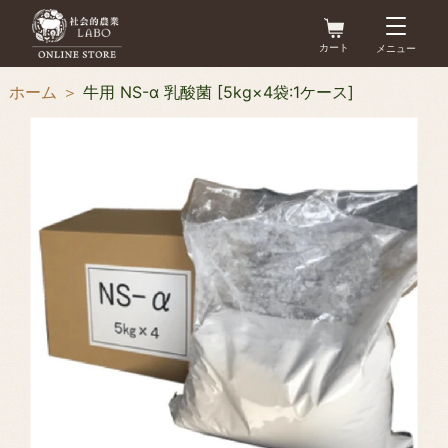
コ
アカウント
ン
カート
メニュー
カ
テ
ー
ホーム
＞
牛用 NS-α 乳酸菌 [5kg×4袋:1ケース]
ト
ン
最新情報
お問い合わせ
ツ
に
商品一覧
ス
キ
畜産農家様向け
＞
ッ
耕種農家様向け
プ
＞
す
その他
る
＞